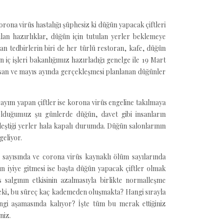
rona virüs hastalığı şüphesiz ki düğün yapacak çiftleri
ılan hazırlıklar, düğün için tutulan yerler beklemeye
n tedbirlerin biri de her türlü restoran, kafe, düğün
 iç işleri bakanlığımız hazırladığı genelge ile 19 Mart
nisan ve mayıs ayında gerçekleşmesi planlanan düğünler
sayım yapan çiftler ise korona virüs engeline takılmaya
lduğumuz şu günlerde düğün, davet gibi insanların
kleştiği yerler hala kapalı durumda. Düğün salonlarının
geliyor.
a sayısında ve corona virüs kaynaklı ölüm sayılarında
 iyiye gitmesi ise başta düğün yapacak çiftler olmak
 salgının etkisinin azalmasıyla birlikte normalleşme
Peki, bu süreç kaç kademeden oluşmakta? Hangi sırayla
ngi aşamasında kalıyor? İşte tüm bu merak ettiğiniz
niz.