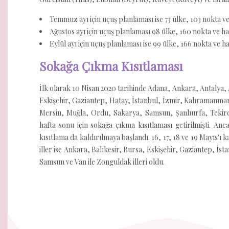
Temmuz ayı için uçuş planlaması ise 73 ülke, 103 nokta ve
Ağustos ayı için uçuş planlaması 98 ülke, 160 nokta ve ha
Eylül ayı için uçuş planlaması ise 99 ülke, 166 nokta ve
Sokağa Çıkma Kısıtlaması
İlk olarak 10 Nisan 2020 tarihinde Adana, Ankara, Antalya, 
Eskişehir, Gaziantep, Hatay, İstanbul, İzmir, Kahramanmar
Mersin, Muğla, Ordu, Sakarya, Samsun, Şanlıurfa, Tekir
hafta sonu için sokağa çıkma kısıtlaması getirilmişti. Anc
kısıtlama da kaldırılmaya başlandı. 16, 17, 18 ve 19 Mayıs'
iller ise Ankara, Balıkesir, Bursa, Eskişehir, Gaziantep, İs
Samsun ve Van ile Zonguldak illeri oldu.