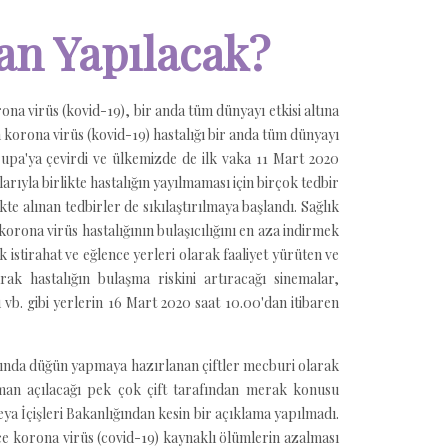
n Yapılacak?
ona virüs (kovid-19), bir anda tüm dünyayı etkisi altına
n korona virüs (kovid-19) hastalığı bir anda tüm dünyayı
upa'ya çevirdi ve ülkemizde de ilk vaka 11 Mart 2020
rıyla birlikte hastalığın yayılmaması için birçok tedbir
kte alınan tedbirler de sıkılaştırılmaya başlandı. Sağlık
korona virüs hastalığının bulaşıcılığını en aza indirmek
k istirahat ve eğlence yerleri olarak faaliyet yürüten ve
ak hastalığın bulaşma riskini artıracağı sinemalar,
 vb. gibi yerlerin 16 Mart 2020 saat 10.00'dan itibaren
ayında düğün yapmaya hazırlanan çiftler mecburi olarak
aman açılacağı pek çok çift tarafından merak konusu
eya İçişleri Bakanlığından kesin bir açıklama yapılmadı.
e korona virüs (covid-19) kaynaklı ölümlerin azalması