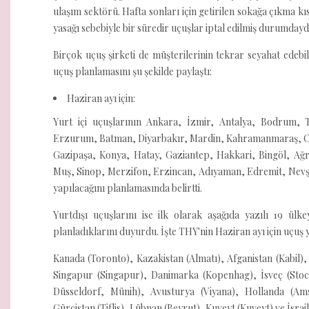
ulaşım sektörü. Hafta sonları için getirilen sokağa çıkma kı
yasağı sebebiyle bir süredir uçuşlar iptal edilmiş durumdayd
Birçok uçuş şirketi de müşterilerinin tekrar seyahat edebi
uçuş planlamasını şu şekilde paylaştı:
Haziran ayı için:
Yurt içi uçuşlarının Ankara, İzmir, Antalya, Bodrum, 
Erzurum, Batman, Diyarbakır, Mardin, Kahramanmaraş, Ord
Gazipaşa, Konya, Hatay, Gaziantep, Hakkari, Bingöl, Ağr
Muş, Sinop, Merzifon, Erzincan, Adıyaman, Edremit, Nevşe
yapılacağını planlamasında belirtti.
Yurtdışı uçuşlarını ise ilk olarak aşağıda yazılı 19 ülk
planladıklarını duyurdu. İşte THY'nin Haziran ayı için uçuş 
Kanada (Toronto), Kazakistan (Almatı), Afganistan (Kabil)
Singapur (Singapur), Danimarka (Kopenhag), İsveç (Stoc
Düsseldorf, Münih), Avusturya (Viyana), Hollanda (Am
Gürcistan (Tiflis), Lübnan (Beyrut), Kuveyt (Kuveyt) ve İsrail 