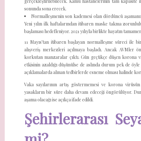
gerçekleştirilebilecek. Kamu hastanelerinin tam kapasite i
sonunda sona erecek.
Normalleşmenin son kademesi olan dördüncü aşamanın 
Yeni yılın ilk haftalarından itibaren maske takma zorunluluğ
başlaması hedefleniyor. 2021 yılıyla birlikte hayatın tamam
11 Mayıs'tan itibaren başlayan normalleşme süreci ile bi
alışveriş merkezleri açılmaya başladı. Ancak AVMler ö
korkutan manzaralar çıktı. Gün geçtikçe düşen korona vir
etkisinin azaldığı düşünülse de aslında durum pek de öyle d
açıklamalarda alınan tedbirlerde esneme olması halinde koron
Vaka sayılarının artış göstermemesi ve korona virüsün
yasakların bir süre daha devam edeceği öngörülüyor. Dur
aşama olacağı ise açıkça ifade edildi.
Şehirlerarası Sey
mi?