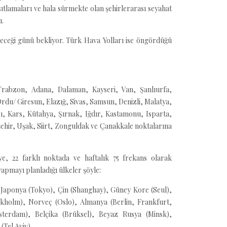
sıtlamaları ve hala sürmekte olan şehirlerarası seyahat
ı.
leceği günü bekliyor. Türk Hava Yolları ise öngördüğü
Trabzon, Adana, Dalaman, Kayseri, Van, Şanlıurfa,
u/ Giresun, Elazığ, Sivas, Samsun, Denizli, Malatya,
ı, Kars, Kütahya, Şırnak, Iğdır, Kastamonu, Isparta,
hir, Uşak, Siirt, Zonguldak ve Çanakkale noktalarına
eye, 22 farklı noktada ve haftalık 75 frekans olarak
yapmayı planladığı ülkeler şöyle:
, Japonya (Tokyo), Çin (Shanghay), Güney Kore (Seul),
kholm), Norveç (Oslo), Almanya (Berlin, Frankfurt,
sterdam), Belçika (Brüksel), Beyaz Rusya (Minsk),
(Tel Aviv).