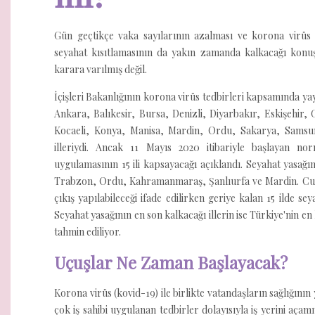
Gün geçtikçe vaka sayılarının azalması ve korona virüs p
seyahat kısıtlamasının da yakın zamanda kalkacağı konuş
karara varılmış değil.
İçişleri Bakanlığının korona virüs tedbirleri kapsamında yay
Ankara, Balıkesir, Bursa, Denizli, Diyarbakır, Eskişehir
Kocaeli, Konya, Manisa, Mardin, Ordu, Sakarya, Samsun
illeriydi. Ancak 11 Mayıs 2020 itibariyle başlayan nor
uygulamasının 15 ili kapsayacağı açıklandı. Seyahat yasağını
Trabzon, Ordu, Kahramanmaraş, Şanlıurfa ve Mardin. Cumh
çıkış yapılabileceği ifade edilirken geriye kalan 15 ilde se
Seyahat yasağının en son kalkacağı illerin ise Türkiye'nin en 
tahmin ediliyor.
Uçuşlar Ne Zaman Başlayacak?
Korona virüs (kovid-19) ile birlikte vatandaşların sağlığını
çok iş sahibi uygulanan tedbirler dolayısıyla iş yerini açam