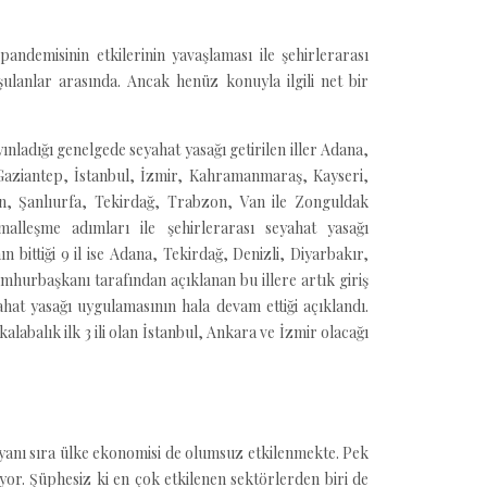
andemisinin etkilerinin yavaşlaması ile şehirlerarası
ulanlar arasında. Ancak henüz konuyla ilgili net bir
ınladığı genelgede seyahat yasağı getirilen iller Adana,
, Gaziantep, İstanbul, İzmir, Kahramanmaraş, Kayseri,
, Şanlıurfa, Tekirdağ, Trabzon, Van ile Zonguldak
malleşme adımları ile şehirlerarası seyahat yasağı
n bittiği 9 il ise Adana, Tekirdağ, Denizli, Diyarbakır,
urbaşkanı tarafından açıklanan bu illere artık giriş
yahat yasağı uygulamasının hala devam ettiği açıklandı.
kalabalık ilk 3 ili olan İstanbul, Ankara ve İzmir olacağı
n yanı sıra ülke ekonomisi de olumsuz etkilenmekte. Pek
ıyor. Şüphesiz ki en çok etkilenen sektörlerden biri de