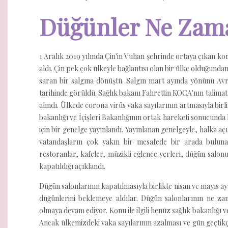
Düğünler Ne Zama
1 Aralık 2019 yılında Çin'in Vuhan şehrinde ortaya çıkan kor
aldı. Çin pek çok ülkeyle bağlantısı olan bir ülke olduğunda
saran bir salgına dönüştü. Salgın mart ayında yönünü Avr
tarihinde görüldü. Sağlık bakanı Fahrettin KOCA'nın talimatla
alındı. Ülkede corona virüs vaka sayılarının artmasıyla birli
bakanlığı ve İçişleri Bakanlığının ortak hareketi sonucunda 
için bir genelge yayınlandı. Yayınlanan genelgeyle, halka açı
vatandaşların çok yakın bir mesafede bir arada bulunar
restoranlar, kafeler, müzikli eğlence yerleri, düğün salonu
kapatıldığı açıklandı.
Düğün salonlarının kapatılmasıyla birlikte nisan ve mayıs 
düğünlerini beklemeye aldılar. Düğün salonlarının ne z
olmaya devam ediyor. Konu ile ilgili henüz sağlık bakanlığı v
Ancak ülkemizdeki vaka sayılarının azalması ve gün geçtikç