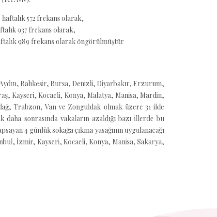
 haftalık 572 frekans olarak,
ftalık 937 frekans olarak,
 haftalık 989 frekans olarak öngörülmüştür
Aydın, Balıkesir, Bursa, Denizli, Diyarbakır, Erzurum,
aş, Kayseri, Kocaeli, Konya, Malatya, Manisa, Mardin,
dağ, Trabzon, Van ve Zonguldak olmak üzere 31 ilde
ak daha sonrasında vakaların azaldığı bazı illerde bu
ı kapsayan 4 günlük sokağa çıkma yasağının uygulanacağı
tanbul, İzmir, Kayseri, Kocaeli, Konya, Manisa, Sakarya,