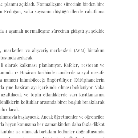
planını açıkladı. Normalleşme sürecinin birden bire
an Erdoğan, vaka sayısının düştüğü illerde rahatlama
 4 aşamalı normalleşme sürecinin gidişatı şu şekilde
, marketler ve alışveriş merkezleri (AVM) birtakım
ltusunda açılacak.
i olarak kalkması planlanıyor. Kafeler, restoran ve
n yanında 12 Haziran tarihinde camilerde sosyal mesafe
 namazı kılınabileceği öngörülüyor. Kütüphanelerin
a yine haziran ayı içerisinde olması bekleniyor. Vaka
azaltılacak ve toplu etkinliklerde sayı kısıtlamasına
kinliklerin koltuklar arasında birer boşluk bırakılarak
lu olacak.
ılmasıyla başlayacak. Ancak öğretmenler ve öğrenciler
rda hijyen konusuna her zamankinden daha fazla dikkat
plantılar ise alınacak birtakım tedbirler doğrultusunda