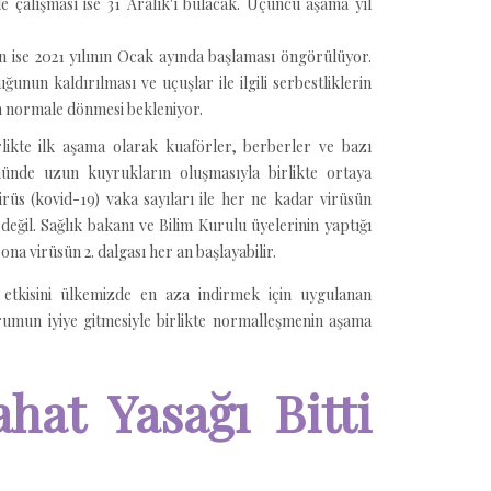
le çalışması ise 31 Aralık'ı bulacak. Üçüncü aşama yıl
ise 2021 yılının Ocak ayında başlaması öngörülüyor.
unun kaldırılması ve uçuşlar ile ilgili serbestliklerin
en normale dönmesi bekleniyor.
rlikte ilk aşama olarak kuaförler, berberler ve bazı
nünde uzun kuyrukların oluşmasıyla birlikte ortaya
üs (kovid-19) vaka sayıları ile her ne kadar virüsün
eğil. Sağlık bakanı ve Bilim Kurulu üyelerinin yaptığı
a virüsün 2. dalgası her an başlayabilir.
 etkisini ülkemizde en aza indirmek için uygulanan
umun iyiye gitmesiyle birlikte normalleşmenin aşama
ahat Yasağı Bitti