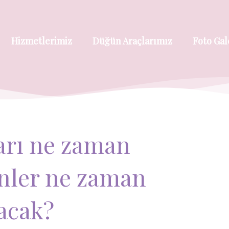
Hizmetlerimiz
Düğün Araçlarımız
Foto Gal
arı ne zaman
nler ne zaman
acak?