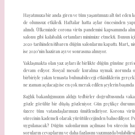
Hayatımıza bir anda giren ve tüm yaşantımızı alt üst eden ko
de olumsuz etkiledi. Haftalar hatta aylar öncesinden yap
alındı. Ülkemizde corona virüs pandemisi kapsamında alına
salonu gibi kalabalık ortamları minimize etmekti. Bunun için
2020 tarihinden itibaren düğün salonlarını kapattı. Mart, 
ise 2020'nin haziran ayı ve sonrasına alınıyor.
Yaklaşmakta olan yaz ayları ile birlikte düğün gününe geri 
devam ediyor. Sosyal mesafe kuralına uymak zorunda o
birbiriyle yakın temasta bulunabileceği etkinliklerin gerçe
ne zaman açılacağı ise en çok merak edilen şeylerin başında 
Sağlık bakanlığımızın aldığı tedbirler doğrultusunda vak
gözle görülür bir düşüş gözleniyor. Gün geçtikçe durumun
üzere tüm vatandaşlarımızı ümitlendiriyor. Korona virüs
sürecinin kademeli olarak yürütüleceğinden bahsediliyor. 
uygulanacak? Düğün salonlarının açılması bu sürecin ha
soruların cevaplarını ve daha fazlasını yazımızda bulabilirsi